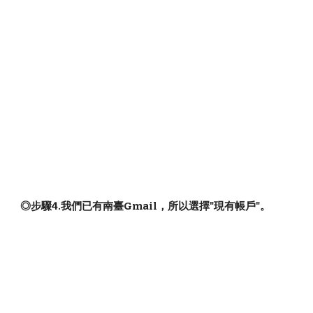
◎步驟4.我們已有南臺Gmail，所以選擇"現有帳戶"。