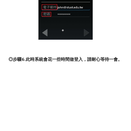
◎步驟6.此時系統會花一些時間做登入，請耐心等待一會。