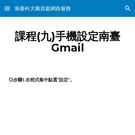
南臺科大圖資處網路服務
Skip to main content
Skip to navigation
課程(九)手機設定南臺
Gmail
◎步驟1.在程式集中點選"設定"。