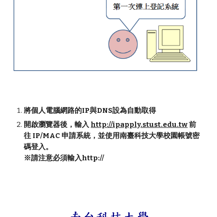
將個人電腦網路的IP與DNS設為自動取得
開啟瀏覽器後，輸入
http://ipapply.stust.edu.tw
前
往 IP/MAC 申請系統，並
使用
南臺科技大學校園帳號密
碼
登入
。
※請注意必須輸入http://