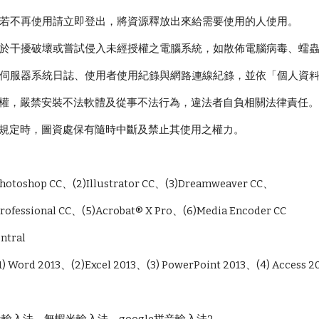
面，若不再使用請立即登出，將資源釋放出來給需要使用的人使用。
禁用於干擾破壞或嘗試侵入未經授權之電腦系統，如散佈電腦病毒、蠕
保留伺服器系統日誌、使用者使用紀錄與網路連線紀錄，並依「個人資
財產權，嚴禁安裝不法軟體及從事不法行為，違法者自負相關法律責任
關規定時，
圖資處
保有隨時中斷及禁止其使用之權力。
：
hotoshop CC、(2)Illustrator CC、(3)Dreamweaver CC、
ssional CC、(5)Acrobat® X Pro、(6)Media Encoder CC
tral
) Word 2013、(2)Excel 2013、(3) PowerPoint 2013、(4) Access 2