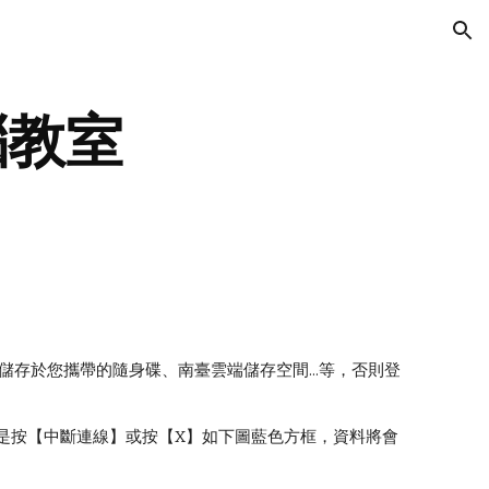
ion
腦教室
儲存於您攜帶的隨身碟、南臺雲端儲存空間...等，否則登
若是按【中斷連線】或按【X】如下圖藍色方框，資料將會