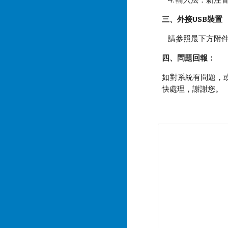
4. 輸入法：新注
三、外接USB裝置
請參照最下方附件【
四、問題回報：
如對系統有問題，或
快處理，謝謝您。