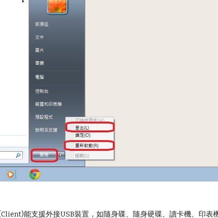
版(Client)能支援外接USB裝置，如隨身碟、隨身硬碟、讀卡機、