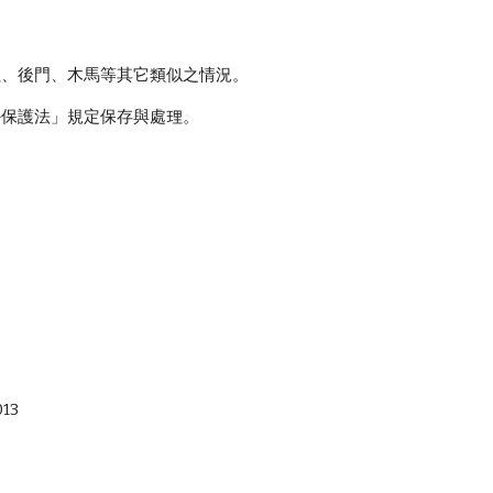
蟲、後門、木馬等其它類似之情況。
料保護法」規定保存與處理。
。
013