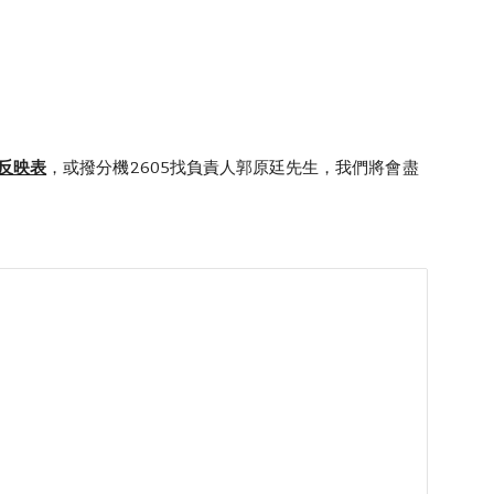
反映表
，或撥分機2605找負責人郭原廷先生，我們將會盡