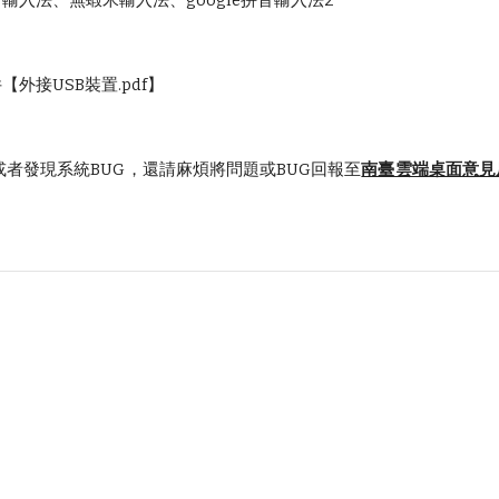
音輸入法、無蝦米輸入法、google拼音輸入法2
外接USB裝置.pdf】
者發現系統BUG，還請麻煩將問題或BUG回報至
南臺雲端桌面意見