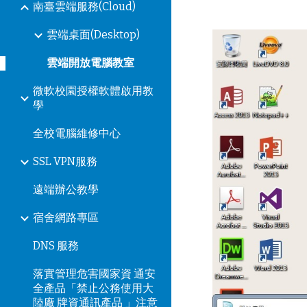
南臺雲端服務(Cloud)
雲端桌面(Desktop)
雲端開放電腦教室
微軟校園授權軟體啟用教
學
全校電腦維修中心
SSL VPN服務
遠端辦公教學
宿舍網路專區
DNS 服務
落實管理危害國家資 通安
全產品「禁止公務使用大
陸廠 牌資通訊產品 」注意