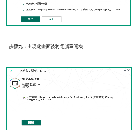
步驟九：出現此畫面後將電腦重開機