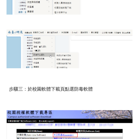
步驟
三
：於校園軟體下載頁
點選防毒軟體